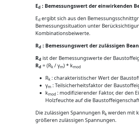
E
: Bemessungswert der einwirkenden 
d
E
ergibt sich aus den Bemessungsschnittgr
d
Bemessungssituation unter Berücksichtigun
Kombinationsbeiwerte.
R
: Bemessungswert der zulässigen Bea
d
R
ist der Bemessungswerte der Baustoffeig
d
R
= (R
/ γ
) * k
d
k
m
mod
R
: charakteristischer Wert der Baustoff
k
γ
: Teilsicherheitsfaktor der Baustoffe
m
k
: modifizierender Faktor, der den 
mod
Holzfeuchte auf die Baustoffeigenschaft
Die zulässigen Spannungen R
werden mit k
k
größeren zulässigen Spannungen.