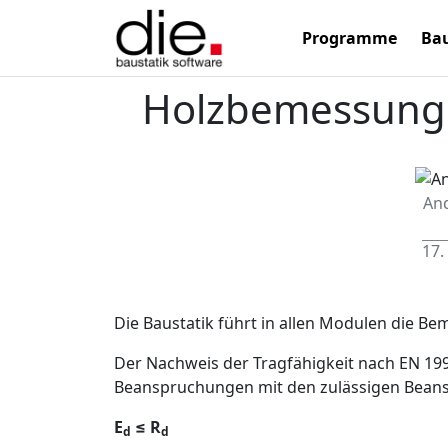
Programme
Bau
Holzbemessung n
An
17.
Die Baustatik führt in allen Modulen die B
Der Nachweis der Tragfähigkeit nach EN 199
Beanspruchungen mit den zulässigen Bean
E
≤ R
d
d