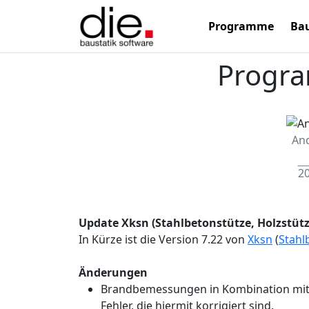
Programme
Bau
Progr
An
20
Update Xksn (Stahlbetonstütze, Holzstütz
In Kürze ist die Version 7.22 von
Xksn
(
Stahl
Änderungen
Brandbemessungen in Kombination mit h
Fehler, die hiermit korrigiert sind.