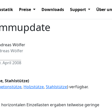
statik
Preise
Downloads
Support
Über u
ammupdate
dreas Wölfer
. April 2008
e, Stahlstütze)
betonstütze
,
Holzstütze
,
Stahlstütze
) verfügbar.
orizontalen Einzellasten ergaben teilweise geringe