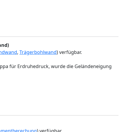
and)
ndwand
,
Trägerbohlwand
) verfügbar.
appa für Erdruhedruck, wurde die Geländeneigung
amentberechung
) verfügbar.