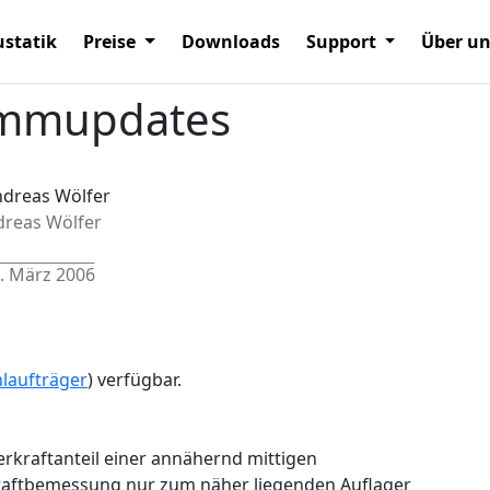
statik
Preise
Downloads
Support
Über u
mmupdates
dreas Wölfer
. März 2006
laufträger
) verfügbar.
rkraftanteil einer annähernd mittigen
kraftbemessung nur zum näher liegenden Auflager