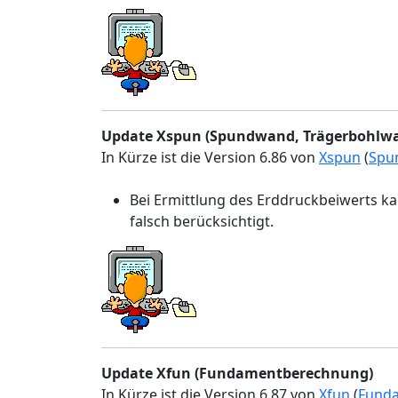
Update Xspun (Spundwand, Trägerbohlw
In Kürze ist die Version 6.86 von
Xspun
(
Spu
Bei Ermittlung des Erddruckbeiwerts k
falsch berücksichtigt.
Update Xfun (Fundamentberechnung)
In Kürze ist die Version 6.87 von
Xfun
(
Fund