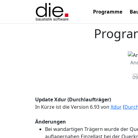
Programme
Bau
Progra
An
09
Update Xdur (Durchlaufträger)
In Kürze ist die Version 6.93 von
Xdur
(
Durch
Änderungen
Bei wandartigen Trägern wurde der Que
auflagernahen Einzellast bei der Quer