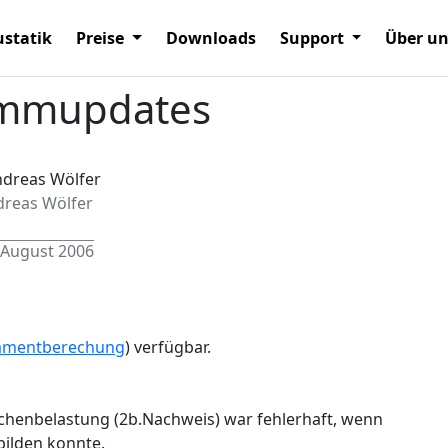
statik
Preise
Downloads
Support
Über u
mmupdates
dreas Wölfer
 August 2006
amentberechung
) verfügbar.
ächenbelastung (2b.Nachweis) war fehlerhaft, wenn
bilden konnte.