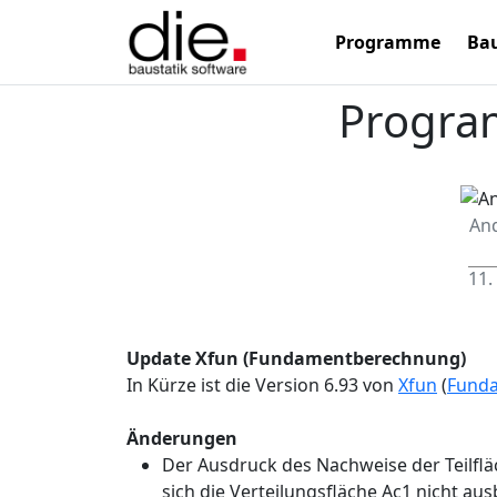
Programme
Bau
Progra
An
11.
Update Xfun (Fundamentberechnung)
In Kürze ist die Version 6.93 von
Xfun
(
Fund
Änderungen
Der Ausdruck des Nachweise der Teilfl
sich die Verteilungsfläche Ac1 nicht aus