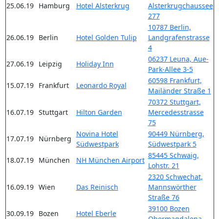
25.06.19
Hamburg
Hotel Alsterkrug
Alsterkrugchaussee
277
10787 Berlin,
26.06.19
Berlin
Hotel Golden Tulip
Landgrafenstrasse
4
06237 Leuna, Aue-
27.06.19
Leipzig
Holiday Inn
Park-Allee 3-5
60598 Frankfurt,
15.07.19
Frankfurt
Leonardo Royal
Mailänder Straße 1
70372 Stuttgart,
16.07.19
Stuttgart
Hilton Garden
Mercedesstrasse
75
Novina Hotel
90449 Nürnberg,
17.07.19
Nürnberg
Südwestpark
Südwestpark 5
85445 Schwaig,
18.07.19
München
NH München Airport
Lohstr. 21
2320 Schwechat,
16.09.19
Wien
Das Reinisch
Mannswörther
Straße 76
39100 Bozen
30.09.19
Bozen
Hotel Eberle
Obermagdalena