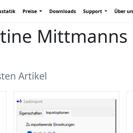
statik
Preise
Downloads
Support
Über u
stine Mittmanns 
ten Artikel