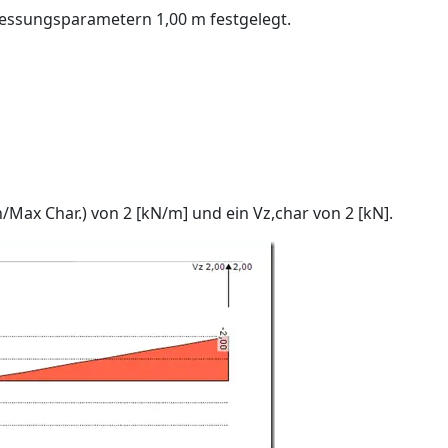
essungsparametern 1,00 m festgelegt.
/Max Char.) von 2 [kN/m] und ein Vz,char von 2 [kN].