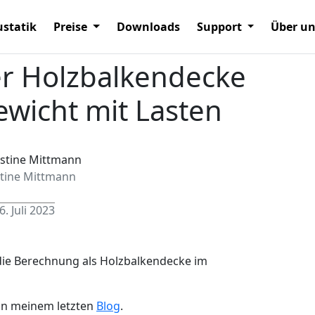
statik
Preise
Downloads
Support
Über u
er Holzbalkendecke
wicht mit Lasten
stine Mittmann
6. Juli 2023
 die Berechnung als Holzbalkendecke im
e in meinem letzten
Blog
.