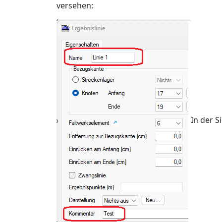
versehen:
In der S