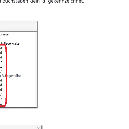
 Buchstaben klein “d“ gekennzeichnet.