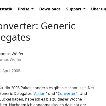
statik
Preise
Downloads
Support
Über u
onverter: Generic
legates
omas Wölfer
. April 2008
udio 2008 Paket, sondern es gibt sie schon seit .Net
Generic Delegates "
Action
" und "
Converter
". Und
Buckel haben, habe ich es bis zu dieser Woche
ehen. Nachdem ich annehme das ich da nicht der