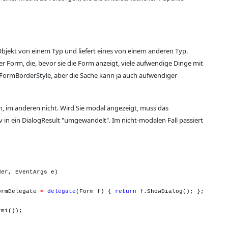
bjekt von einem Typ und liefert eines von einem anderen Typ.
orm, die, bevor sie die Form anzeigt, viele aufwendige Dinge mit
s FormBorderStyle, aber die Sache kann ja auch aufwendiger
n, im anderen nicht. Wird Sie modal angezeigt, muss das
iv in ein DialogResult "umgewandelt". Im nicht-modalen Fall passiert
er, EventArgs e)
mDelegate
=
delegate
(Form f) {
return
f.ShowDialog(); };
m1());