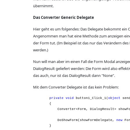
übernimmt.
Das Converter Generic Delegate
Hier geht es um folgendes: Das Delegate bekommt ein O
Angenommen man hat eine Methode zum anzeigen einer F
der Form tut. (Im Beispiel ist das nur das Verändern de
werden.)
Nun will man aber im einen Fall die Form Modal anzeige
DialogResult geliefert werden: Die Form wird also effekt
das auch, nur ist das DialogResult dann "None".
Mit dem Converter Delegate ist das kein Problem:
private
void
button1_Click_1(
object
send
{
Converter<Form, DialogResult> showFor
DoShowForm(showFormDelegate,
new
For
}