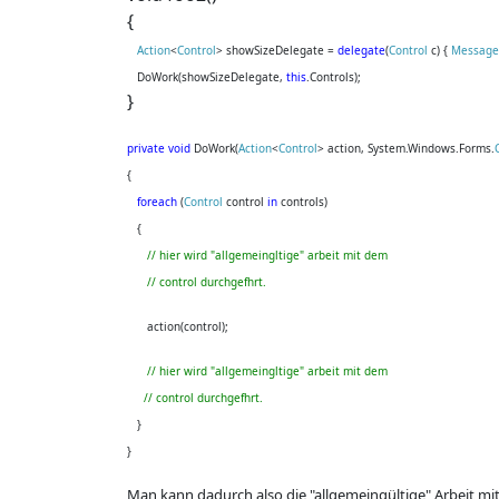
{
Action
<
Control
> showSizeDelegate =
delegate
(
Control
c) {
Message
DoWork(showSizeDelegate,
this
.Controls);
}
private
void
DoWork(
Action
<
Control
> action, System.Windows.Forms.
{
foreach
(
Control
control
in
controls)
{
// hier wird "allgemeingltige" arbeit mit dem
// control durchgefhrt.
action(control);
// hier wird "allgemeingltige" arbeit mit dem
// control durchgefhrt.
}
}
Man kann dadurch also die "allgemeingültige" Arbeit mi