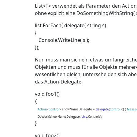
List<T> verwendet als Parameter den Actio
ohne explizit eine DoSomethingWithString( 
list.ForEach( delegate( string s)
{
Console.WriteLine( s );
});
Nun muss man sich ein etwas umfangreiche
Objekten und muss für alle Objekte mehrer
wesentlichen gleich, unterscheiden sich ab
das Action-Delegate.
void foo1()
{
Action
<
Control
> showNameDelegate =
delegate
(
Control
c) {
Messa
DoWork(showNameDelegate,
this
.Controls);
}
void foo2()