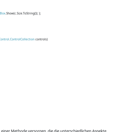
Box
.Show(c.Size.ToString()); };
Control
.
ControlCollection
controls)
t einer Methode versorgen, die die unterschiedlichen Aspekte