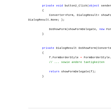
private
void
button2_Click(
object
sender
{
Converter<Form, DialogResult> showFor
DialogResult.None; };
DoShowForm(showFormDelegate,
new
For
}
private
DialogResult DoShowForm(Converte
{
f.FormBorderStyle
=
FormBorderStyle.
// ... sowie andere taetigkeiten
return
showFormDelegate(f);
}