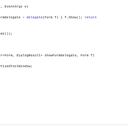
, EventArgs e)
mDelegate
=
delegate
(Form f) { f.Show();
return
m1());
r<Form, DialogResult> showFormDelegate, Form f)
FixedToolWindow;