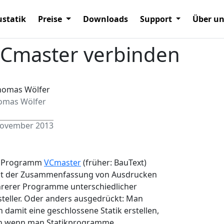
statik
Preise
Downloads
Support
Über u
VCmaster verbinden
omas Wölfer
November 2013
 Programm
VCmaster
(früher: BauText)
nt der Zusammenfassung von Ausdrucken
rerer Programme unterschiedlicher
teller. Oder anders ausgedrückt: Man
 damit eine geschlossene Statik erstellen,
h wenn man Statikprogramme