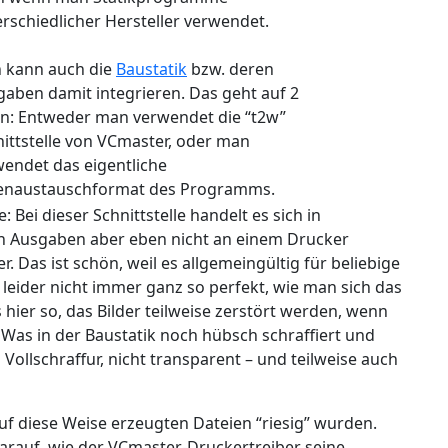
rschiedlicher Hersteller verwendet.
 kann auch die
Baustatik
bzw. deren
aben damit integrieren. Das geht auf 2
en: Entweder man verwendet die “t2w”
ittstelle von VCmaster, oder man
endet das eigentliche
enaustauschformat des Programms.
: Bei dieser Schnittstelle handelt es sich in
en Ausgaben aber eben nicht an einem Drucker
as ist schön, weil es allgemeingültig für beliebige
leider nicht immer ganz so perfekt, wie man sich das
 hier so, das Bilder teilweise zerstört werden, wenn
: Was in der Baustatik noch hübsch schraffiert und
Vollschraffur, nicht transparent – und teilweise auch
auf diese Weise erzeugten Dateien “riesig” wurden.
 darauf, wie der VCmaster-Druckertreiber seine