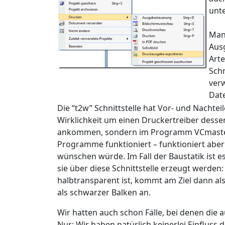
unte
Man
Ausg
Art
Schn
verw
Dat
Die “t2w” Schnittstelle hat Vor- und Nachteile
Wirklichkeit um einen Druckertreiber dess
ankommen, sondern im Programm VCmaster. D
Programme funktioniert – funktioniert aber 
wünschen würde. Im Fall der Baustatik ist es
sie über diese Schnittstelle erzeugt werden
halbtransparent ist, kommt am Ziel dann als 
als schwarzer Balken an.
Wir hatten auch schon Fälle, bei denen die 
Nur: Wir haben natürlich keinerlei Einfluss