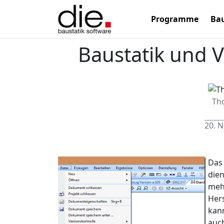
Programme
Bau
Baustatik und 
Th
20. 
Das
die
meh
Hers
kann
auc