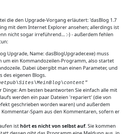
tei die den Upgrade-Vorgang erläutert: 'dasBlog 1.7
ng mit dem Internet Explorer ansehen; allerdings ist
nn nicht sogar irreführend... :-) - außerdem fehlen
tun:
og Upgrade, Name: dasBlogUpgrader.exe) muss
ich um ein Kommandozeilen-Programm, also startet
dozeile. Dabei übergibt man einen Parameter, und
s des eigenen Blogs.
netpub\Sites\MeinBlog\content"
 Dinge: Am besten beantworten Sie einfach alle mit
aufs werden ein paar Dateien 'repariert' (die von
efekt geschrieben worden waren) und außerdem
ch Kommentar-Spam aus den Kommentaren, sofern er
ufen ist
hört es nicht von selbst auf
. Sie kommen
tatt dessen gibt das Programm eine Meldung aus, in