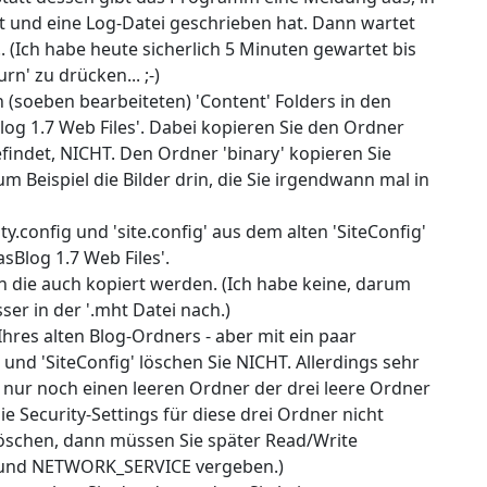
ist und eine Log-Datei geschrieben hat. Dann wartet
... (Ich habe heute sicherlich 5 Minuten gewartet bis
n' zu drücken... ;-)
en (soeben bearbeiteten) 'Content' Folders in den
log 1.7 Web Files'. Dabei kopieren Sie den Ordner
findet, NICHT. Den Ordner 'binary' kopieren Sie
m Beispiel die Bilder drin, die Sie irgendwann mal in
ity.config und 'site.config' aus dem alten 'SiteConfig'
sBlog 1.7 Web Files'.
n die auch kopiert werden. (Ich habe keine, darum
er in der '.mht Datei nach.)
Ihres alten Blog-Ordners - aber mit ein paar
 und 'SiteConfig' löschen Sie NICHT. Allerdings sehr
s nur noch einen leeren Ordner der drei leere Ordner
 die Security-Settings für diese drei Ordner nicht
 löschen, dann müssen Sie später Read/Write
und NETWORK_SERVICE vergeben.)