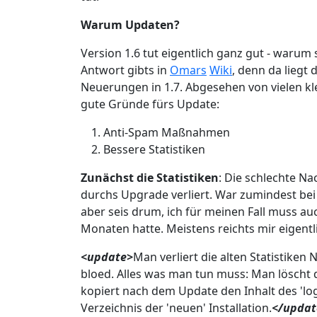
Warum Updaten?
Version 1.6 tut eigentlich ganz gut - warum 
Antwort gibts in
Omars
Wiki
, denn da liegt 
Neuerungen in 1.7. Abgesehen von vielen kl
gute Gründe fürs Update:
Anti-Spam Maßnahmen
Bessere Statistiken
Zunächst die Statistiken
: Die schlechte Nac
durchs Upgrade verliert. War zumindest bei m
aber seis drum, ich für meinen Fall muss au
Monaten hatte. Meistens reichts mir eigentli
<update>
Man verliert die alten Statistiken 
bloed. Alles was man tun muss: Man löscht de
kopiert nach dem Update den Inhalt des 'log
Verzeichnis der 'neuen' Installation.
</updat