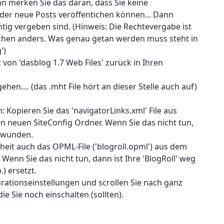
n merken Sie das daran, dass Sie keine
er neue Posts veröffentichen können... Dann
chtig vergeben sind. (Hinweis: Die Rechtevergabe ist
chen anders. Was genau getan werden muss steht in
')
 von 'dasblog 1.7 Web Files' zurück in Ihren
ehen.... (das .mht File hört an dieser Stelle auch auf)
Kopieren Sie das 'navigatorLinks.xml' File aus
n neuen SiteConfig Ordner. Wenn Sie das nicht tun,
chwunden.
eit auch das OPML-File ('blogroll.opml') aus dem
Wenn Sie das nicht tun, dann ist Ihre 'BlogRoll' weg
) ersetzt.
gurationseinstellungen und scrollen Sie nach ganz
e Sie noch einschalten (sollten).