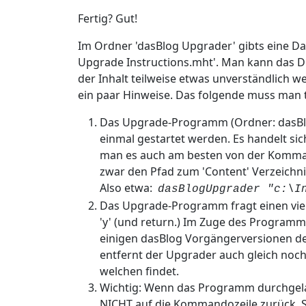
Fertig? Gut!
Im Ordner 'dasBlog Upgrader' gibts eine Da
Upgrade Instructions.mht'. Man kann das Di
der Inhalt teilweise etwas unverständlich we
ein paar Hinweise. Das folgende muss man 
Das Upgrade-Programm (Ordner: dasBl
einmal gestartet werden. Es handelt s
man es auch am besten von der Komman
zwar den Pfad zum 'Content' Verzeichni
Also etwa:
dasBlogUpgrader "c:\I
Das Upgrade-Programm fragt einen vier
'y' (und return.) Im Zuge des Programml
einigen dasBlog Vorgängerversionen d
entfernt der Upgrader auch gleich no
welchen findet.
Wichtig: Wenn das Programm durchgela
NICHT auf die Kommandozeile zurück. S