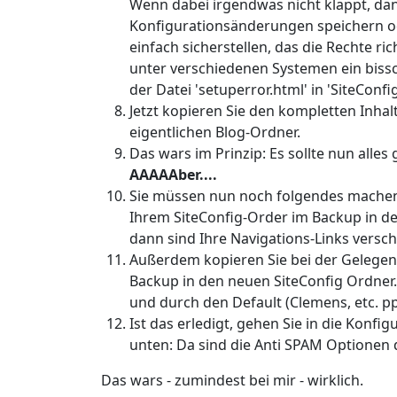
Wenn dabei irgendwas nicht klappt, dan
Konfigurationsänderungen speichern od
einfach sicherstellen, das die Rechte ri
unter verschiedenen Systemen ein biss
der Datei 'setuperror.html' in 'SiteConfig
Jetzt kopieren Sie den kompletten Inhalt
eigentlichen Blog-Ordner.
Das wars im Prinzip: Es sollte nun alles g
AAAAAber....
Sie müssen nun noch folgendes machen: 
Ihrem SiteConfig-Order im Backup in de
dann sind Ihre Navigations-Links vers
Außerdem kopieren Sie bei der Gelegenh
Backup in den neuen SiteConfig Ordner. 
und durch den Default (Clemens, etc. pp.
Ist das erledigt, gehen Sie in die Konfi
unten: Da sind die Anti SPAM Optionen di
Das wars - zumindest bei mir - wirklich.