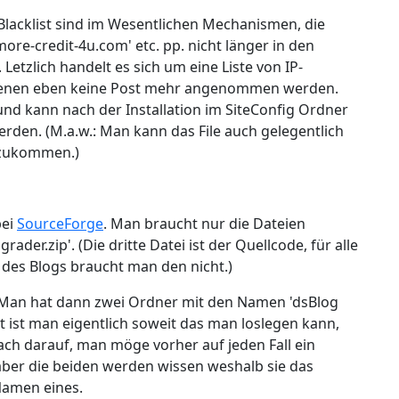
lacklist sind im Wesentlichen Mechanismen, die
re-credit-4u.com' etc. pp. nicht länger in den
etzlich handelt es sich um eine Liste von IP-
 denen eben keine Post mehr angenommen werden.
und kann nach der Installation im SiteConfig Ordner
rden. (M.a.w.: Man kann das File auch gelegentlich
nzukommen.)
bei
SourceForge
. Man braucht nur die Dateien
ader.zip'. (Die dritte Datei ist der Quellcode, für alle
b des Blogs braucht man den nicht.)
s. Man hat dann zwei Ordner mit den Namen 'dsBlog
t ist man eigentlich soweit das man loslegen kann,
ch darauf, man möge vorher auf jeden Fall ein
aber die beiden werden wissen weshalb sie das
Namen eines.