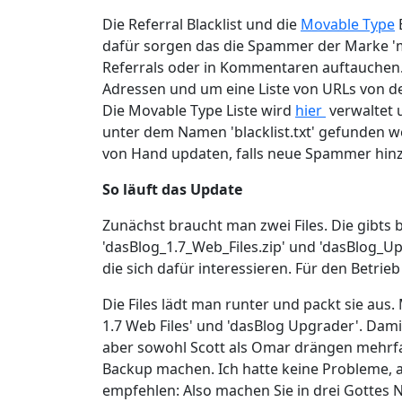
Die Referral Blacklist und die
Movable Type
B
dafür sorgen das die Spammer der Marke 'mo
Referrals oder in Kommentaren auftauchen. L
Adressen und um eine Liste von URLs von
Die Movable Type Liste wird
hier
verwaltet 
unter dem Namen 'blacklist.txt' gefunden we
von Hand updaten, falls neue Spammer hi
So läuft das Update
Zunächst braucht man zwei Files. Die gibts 
'dasBlog_1.7_Web_Files.zip' und 'dasBlog_Upgr
die sich dafür interessieren. Für den Betrie
Die Files lädt man runter und packt sie au
1.7 Web Files' und 'dasBlog Upgrader'. Dami
aber sowohl Scott als Omar drängen mehrfa
Backup machen. Ich hatte keine Probleme, 
empfehlen: Also machen Sie in drei Gottes 