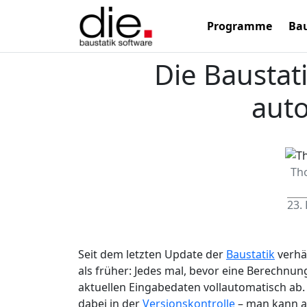
Programme
Bau
Die Baustat
aut
Th
23.
Seit dem letzten Update der
Baustatik
verhä
als früher: Jedes mal, bevor eine Berechnun
aktuellen Eingabedaten vollautomatisch ab.
dabei in der
Versionskontrolle
– man kann al