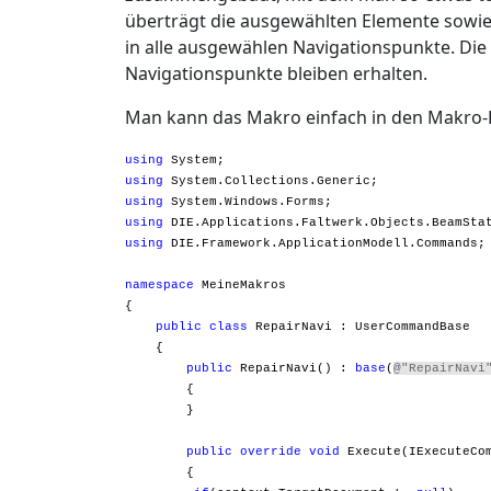
überträgt die ausgewählten Elemente sowie 
in alle ausgewählen Navigationspunkte. Die
Navigationspunkte bleiben erhalten.
Man kann das Makro einfach in den Makro-E
using
System;
using
System.Collections.Generic;
using
System.Windows.Forms;
using
DIE.Applications.Faltwerk.Objects.BeamSta
using
DIE.Framework.ApplicationModell.Commands;
namespace
MeineMakros
{
public
class
RepairNavi : UserCommandBase
{
public
RepairNavi() :
base
(
@"RepairNavi
{
}
public
override
void
Execute(IExecuteCom
{