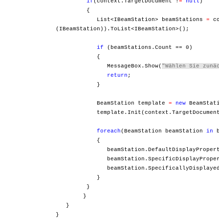
if
(context.TargetDocument !
=
null
)
{
List<IBeamStation> beamStations
=
co
(IBeamStation)).ToList<IBeamStation>();
if
(beamStations.Count == 0)
{
MessageBox.Show(
"Wählen Sie zunä
return
;
}
BeamStation template
=
new
BeamStati
template.Init(context.TargetDocument, c
foreach
(BeamStation beamStation
in
b
{
beamStation.DefaultDisplayPropert
beamStation.SpecificDisplayProper
beamStation.SpecificallyDisplayed
}
}
}
}
}