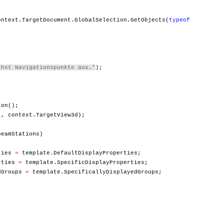
ntext.TargetDocument.GlobalSelection.GetObjects(
typeof
chst Navigationspunkte aus."
);
on();
ontext.TargetView3d);
eamStations)
ies
=
template.DefaultDisplayProperties;
ties
=
template.SpecificDisplayProperties;
Groups
=
template.SpecificallyDisplayedGroups;