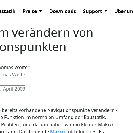
statik
Preise
Downloads
Support
Über u
um verändern von
ionspunkten
omas Wölfer
. April 2009
bereits vorhandene Navigationspunkte verändern -
gute Funktion im normalen Umfang der Baustatik.
s Problem, und darum haben wir ein kleines Makro
n kann. Das folgende
Makro
tut folgendes: Es