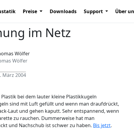
statik
Preise
Downloads
Support
Über u
nung im Netz
omas Wölfer
. März 2004
lastik bei dem lauter kleine Plastikkugeln
eln sind mit Luft gefüllt und wenn man draufdrückt,
ack-Laut und gehen kaputt. Sehr entspannend, wenn
arette zu rauchen. Dummerweise hat man
ückt und Nachschub ist schwer zu haben.
Bis jetzt
.