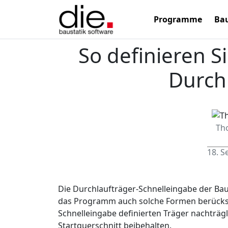
Programme
Bau
So definieren S
Durch
Th
18. 
Die Durchlaufträger-Schnelleingabe der Baus
das Programm auch solche Formen berücksich
Schnelleingabe definierten Träger nachträg
Startquerschnitt beibehalten.