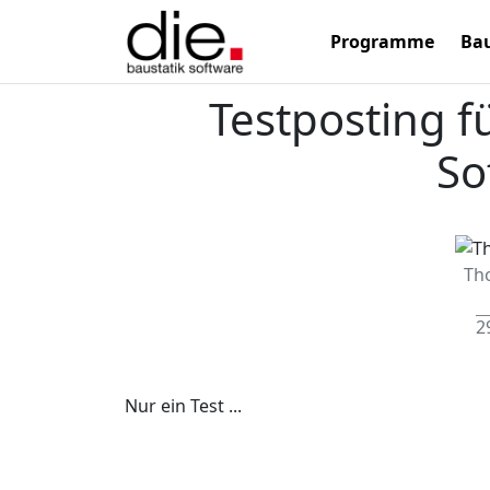
Programme
Bau
Testposting f
So
Th
2
Nur ein Test ...