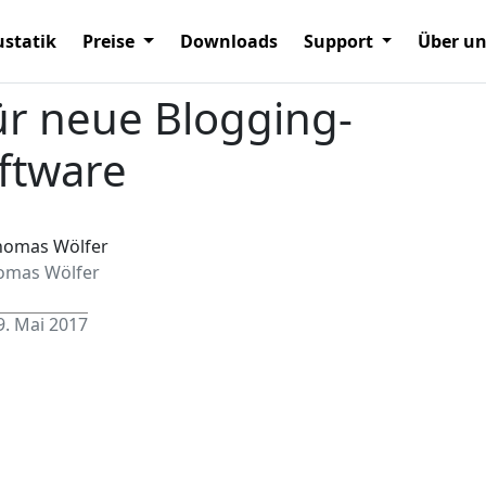
statik
Preise
Downloads
Support
Über u
ür neue Blogging-
ftware
omas Wölfer
9. Mai 2017