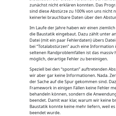
zunächst nicht erklären konnten. Das Prog
sind diese Abstürze zu 100% von uns nicht n
keinerlei brauchbare Daten über den Abstur
Im Laufe der Jahre haben wir einen ziemlic
die Baustatik eingebaut. Dazu zählt unter 
Datei (mit ein paar Fehlerdaten) übers Da
bei “Totalabstürzen” auch eine Information 
seltenen Randproblemfällen ist das massiv hi
möglich, derartige Fehler zu bereinigen.
Speziell bei den “spontan” auftretenden A
wir aber gar keine Informationen. Nada. Zero
der Sache auf die Spur gekommen sind. Daz
Framework in einigen Fällen keine Fehler m
behandeln können, sondern die Anwendung s
beendet. Damit war klar, warum wir keine b
Baustatik konnte keine mehr liefern, weil e
beendet wurde.