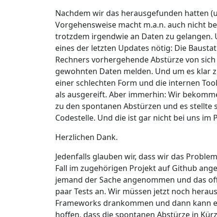
Nachdem wir das herausgefunden hatten (u
Vorgehensweise macht m.a.n. auch nicht bes
trotzdem irgendwie an Daten zu gelangen.
eines der letzten Updates nötig: Die Bausta
Rechners vorhergehende Abstürze von sich s
gewohnten Daten melden. Und um es klar z
einer schlechten Form und die internen To
als ausgereift. Aber immerhin: Wir bekomme
zu den spontanen Abstürzen und es stellte si
Codestelle. Und die ist gar nicht bei uns i
Herzlichen Dank.
Jedenfalls glauben wir, dass wir das Probl
Fall im zugehörigen Projekt auf Github ange
jemand der Sache angenommen und das offen
paar Tests an. Wir müssen jetzt noch heraus
Frameworks drankommen und dann kann es mi
hoffen, dass die spontanen Abstürze in Kür