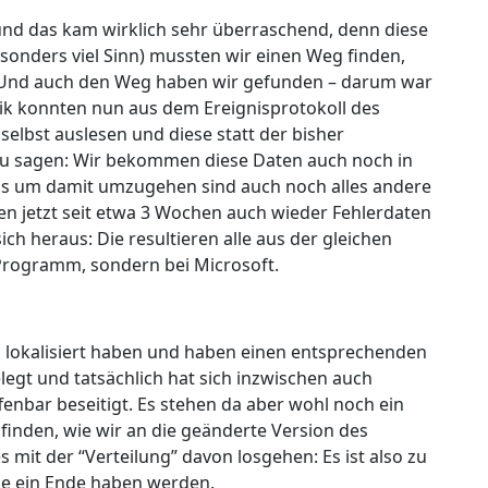
nd das kam wirklich sehr überraschend, denn diese
onders viel Sinn) mussten wir einen Weg finden,
 Und auch den Weg haben wir gefunden – darum war
tik konnten nun aus dem Ereignisprotokoll des
elbst auslesen und diese statt der bisher
u sagen: Wir bekommen diese Daten auch noch in
ols um damit umzugehen sind auch noch alles andere
n jetzt seit etwa 3 Wochen auch wieder Fehlerdaten
ch heraus: Die resultieren alle aus der gleichen
m Programm, sondern bei Microsoft.
em lokalisiert haben und haben einen entsprechenden
legt und tatsächlich hat sich inzwischen auch
bar beseitigt. Es stehen da aber wohl noch ein
finden, wie wir an die geänderte Version des
t der “Verteilung” davon losgehen: Es ist also zu
ze ein Ende haben werden.