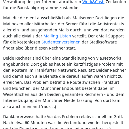
Verwaltung der per Internet abrufbaren
Work&Cash
Zeitkonten
für die Baustatikprogramme zuständig.
Mail.die.de dient ausschließlich als Mailserver: Dort liegen die
Mailboxen aller Mitarbeiter, der Server führt die Antivirentests
aller ein- und ausgehenden Mails durch, und von dort werden
auch alle eMails der
Mailing-Listen
verteilt. Der eMail-Support
für die kostenlosen
Studentenversionen
der Statiksoftware
findet also über diesen Rechner statt.
Beide Rechner sind über eine Standleitung von Via.Networks
angebunden: Dort gab es heute ein kurzfristiges Problem mit
den Routern im Frankfurter Netzwerk. Resultat: Beider Rechner
und damit auch alle Dienste die darauf laufen waren nicht zu
erreichen. Das Problem betraf die Route zwischen Frankfurt
und München, der Münchner Endpunkt besteht dabei im
Wesentlichen aus den beiden genannten Rechnern - und dem
Internetzugang der Münchner Niederlassung. Von dort kam
also auch niemand 'raus'. :(
Dankbarerweise hatte Via das Problem relativ schnell im Griff:
Nach etwa 60 Minuten war die Verbindung wieder hergestellt -
und die Dienste waren dann auch wieder erreichbar. :-)