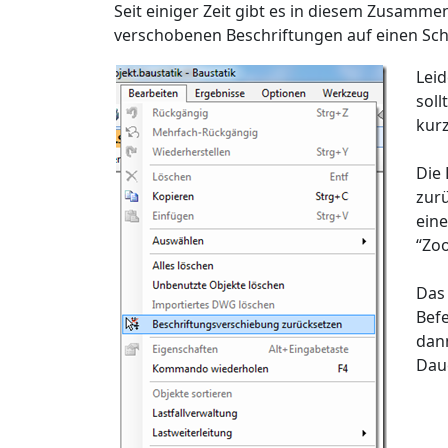
Seit einiger Zeit gibt es in diesem Zusamm
verschobenen Beschriftungen auf einen Sch
Leid
soll
kur
Die
zurü
ein
“Zoo
Das 
Bef
dann
Dau