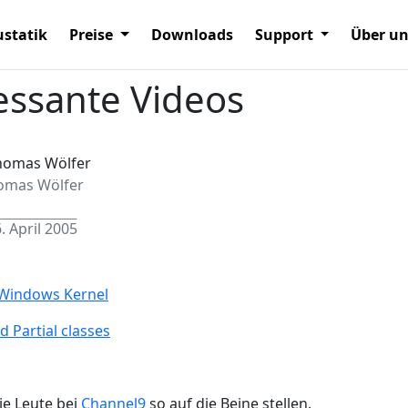
statik
Preise
Downloads
Support
Über u
ressante Videos
omas Wölfer
. April 2005
 Windows Kernel
d Partial classes
ie Leute bei
Channel9
so auf die Beine stellen.