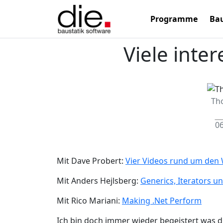
Programme
Bau
Viele inte
Th
06
Mit Dave Probert:
Vier Videos rund um den
Mit Anders Hejlsberg:
Generics, Iterators un
Mit Rico Mariani:
Making .Net Perform
Ich bin doch immer wieder begeistert was d