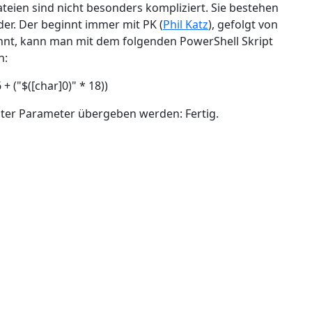
ateien sind nicht besonders kompliziert. Sie bestehen
er. Der beginnt immer mit PK (
Phil Katz
), gefolgt von
nnt, kann man mit dem folgenden PowerShell Skript
n:
+ ("$([char]0)" * 18))
ster Parameter übergeben werden: Fertig.