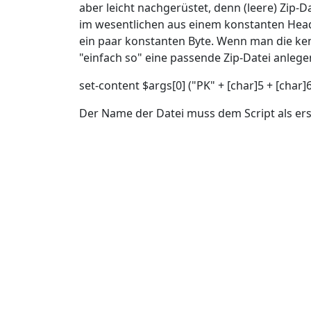
aber leicht nachgerüstet, denn (leere) Zip-D
im wesentlichen aus einem konstanten Head
ein paar konstanten Byte. Wenn man die ke
"einfach so" eine passende Zip-Datei anlege
set-content $args[0] ("PK" + [char]5 + [char]6 
Der Name der Datei muss dem Script als er